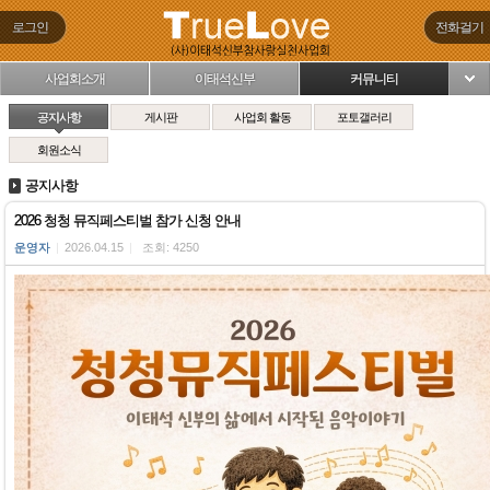
로그인
전화걸기
사업회소개
이태석신부
커뮤니티
님
공지사항
게시판
사업회 활동
포토갤러리
회원소식
공지사항
2026 청청 뮤직페스티벌 참가 신청 안내
운영자
|
2026.04.15
|
조회: 4250