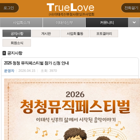
로그인
전화걸기
사업회소개
이태석신부
커뮤니티
님
공지사항
게시판
사업회 활동
포토갤러리
회원소식
공지사항
2026 청청 뮤직페스티벌 참가 신청 안내
운영자
|
2026.04.15
|
조회: 3970