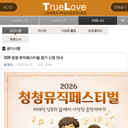
로그인
전화걸기
사업회소개
이태석신부
커뮤니티
님
공지사항
게시판
사업회 활동
포토갤러리
회원소식
공지사항
2026 청청 뮤직페스티벌 참가 신청 안내
운영자
|
2026.04.15
|
조회: 4046