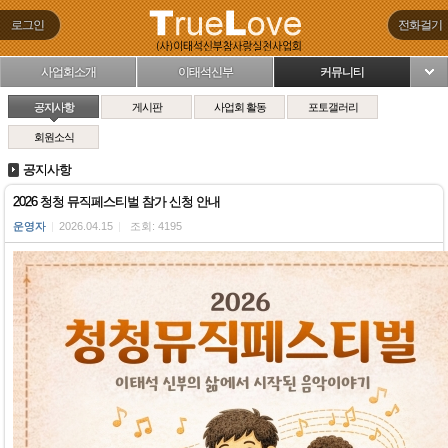
로그인
전화걸기
사업회소개
이태석신부
커뮤니티
님
공지사항
게시판
사업회 활동
포토갤러리
회원소식
공지사항
2026 청청 뮤직페스티벌 참가 신청 안내
운영자
|
2026.04.15
|
조회: 4195