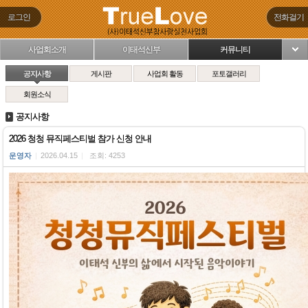
로그인
전화걸기
사업회소개
이태석신부
커뮤니티
님
공지사항
게시판
사업회 활동
포토갤러리
회원소식
공지사항
2026 청청 뮤직페스티벌 참가 신청 안내
운영자
|
2026.04.15
|
조회: 4253