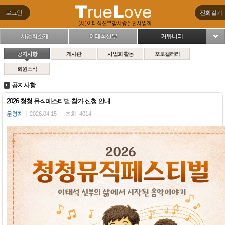
로그인
전화걸기
사업회소개
이태석신부
커뮤니티
님
공지사항
게시판
사업회 활동
포토갤러리
회원소식
공지사항
2026 청청 뮤직페스티벌 참가 신청 안내
운영자
|
2026.04.15
|
조회: 4014