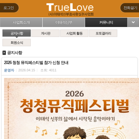
로그인
전화걸기
사업회소개
이태석신부
커뮤니티
님
공지사항
게시판
사업회 활동
포토갤러리
회원소식
공지사항
2026 청청 뮤직페스티벌 참가 신청 안내
운영자
|
2026.04.15
|
조회: 4011