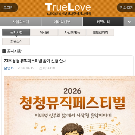
로그인
전화걸기
사업회소개
이태석신부
커뮤니티
님
공지사항
게시판
사업회 활동
포토갤러리
회원소식
공지사항
2026 청청 뮤직페스티벌 참가 신청 안내
운영자
|
2026.04.15
|
조회: 4110