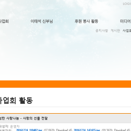
사업회
이태석 신부님
후원 봉사 활동
미디어
공지사항
게시판
사업
사업회 활동
성탄 사랑나눔 - 사랑의 선물 전달
작성자:
운영자
,
20161224_110402.jpg
(97.8KB)
Download: 45
20161224_142435.jpg
(99.3KB)
Download: 45
첨부파일: