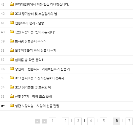
43
인재개발원에서 현장 학습 다녀갔습니다.
42
2018 정기총회 및 후원감사의 날
41
선종8주기 행사 - 담양
40
성탄 사랑나눔 "찾아가는 산타"
39
참사랑 장학증서 수여식
38
불우이웃돕기 추석 성품 나누기
37
한여름 밤 작은 음악회
36
당신이 그립습니다 . 이태석신부 사진전 개...
35
2017 울지마톤즈 참사랑문화나눔축제
34
2017 정기총회 및 후원의 밤
33
선종 7주기 - 담양 묘소 참배
☞
성탄 사랑나눔 - 사랑의 선물 전달
|
|
|
|
|
|
1
2
3
4
5
6
7