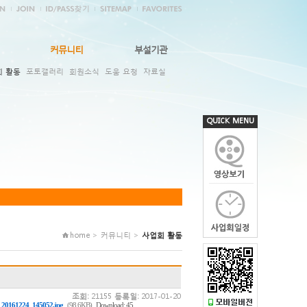
커뮤니티
부설기관
회 활동
포토갤러리
회원소식
도움 요청
자료실
QUICK MENU
home > 커뮤니티 >
사업회 활동
조회:
21155
등록일:
2017-01-20
,
,
20161224_145052.jpg
(98.6KB)
Download: 45