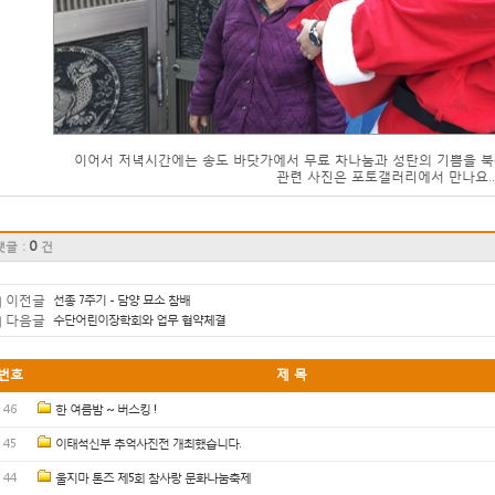
이어서 저녁시간에는 송도 바닷가에서 무료 차나눔과 성탄의 기쁨을 북
관련 사진은 포토갤러리에서 만나요..
0
댓글 :
건
이전글
선종 7주기 - 담양 묘소 참배
다음글
수단어린이장학회와 업무 협약체결
번호
제 목
46
한 여름밤 ~ 버스킹 !
45
이태석신부 추억사진전 개최했습니다.
44
울지마 톤즈 제5회 참사랑 문화나눔축제