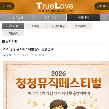
로그인
전화걸기
사업회소개
이태석신부
커뮤니티
님
공지사항
게시판
사업회 활동
포토갤러리
회원소식
공지사항
2026 청청 뮤직페스티벌 참가 신청 안내
운영자
|
2026.04.15
|
조회: 4201